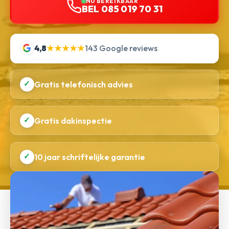
NU BEREIKBAAR
BEL 085 019 70 31
4,8
★★★★★
143 Google reviews
✓
Gratis telefonisch advies
✓
Gratis dakinspectie
✓
10 jaar schriftelijke garantie