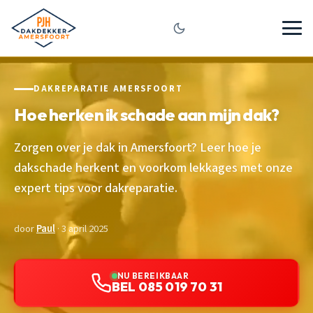
DAKREPARATIE AMERSFOORT
Hoe herken ik schade aan mijn dak?
Zorgen over je dak in Amersfoort? Leer hoe je
dakschade herkent en voorkom lekkages met onze
expert tips voor dakreparatie.
door
Paul
· 3 april 2025
NU BEREIKBAAR
BEL 085 019 70 31