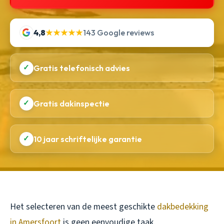
4,8
★★★★★
143 Google reviews
✓
Gratis telefonisch advies
✓
Gratis dakinspectie
✓
10 jaar schriftelijke garantie
Het selecteren van de meest geschikte
dakbedekking
in Amersfoort
is geen eenvoudige taak.