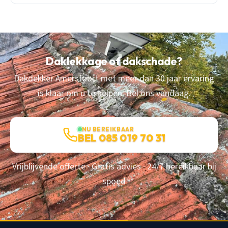
Daklekkage of dakschade?
Dakdekker Amersfoort met meer dan 30 jaar ervaring
is klaar om u te helpen. Bel ons vandaag.
NU BEREIKBAAR
BEL 085 019 70 31
Vrijblijvende offerte · Gratis advies · 24/7 bereikbaar bij
spoed