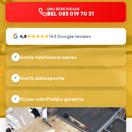
NU BEREIKBAAR
BEL 085 019 70 31
4,8
★★★★★
143 Google reviews
✓
Gratis telefonisch advies
✓
Gratis dakinspectie
✓
10 jaar schriftelijke garantie