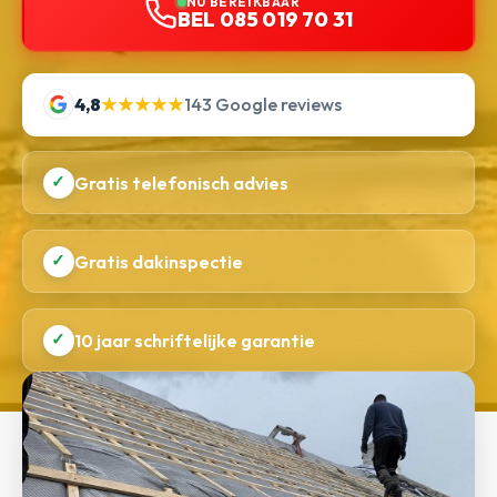
NU BEREIKBAAR
BEL 085 019 70 31
4,8
★★★★★
143 Google reviews
✓
Gratis telefonisch advies
✓
Gratis dakinspectie
✓
10 jaar schriftelijke garantie