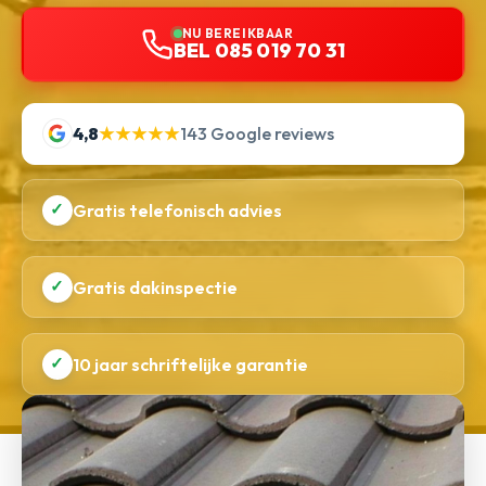
NU BEREIKBAAR
BEL 085 019 70 31
4,8
★★★★★
143 Google reviews
✓
Gratis telefonisch advies
✓
Gratis dakinspectie
✓
10 jaar schriftelijke garantie