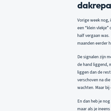
dakrepa
Vorige week nog, 
een “klein vlekje”
half vergaan was. 
maanden eerder h
De signalen zijn m
de hand liggend, m
liggen dan de res
verschoven na die
wachten. Maar bij
En dan heb je nog 
maar als je ineens 