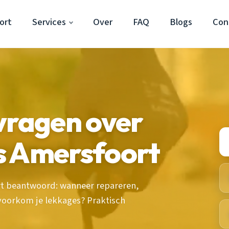
ort
Services
Over
FAQ
Blogs
Con
vragen over
s Amersfoort
ort beantwoord: wanneer repareren,
 voorkom je lekkages? Praktisch