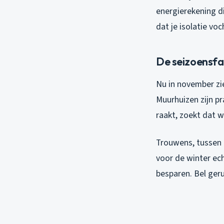
energierekening di
dat je isolatie vo
De seizoensfa
Nu in november zi
Muurhuizen zijn pr
raakt, zoekt dat w
Trouwens, tussen h
voor de winter ech
besparen. Bel ger