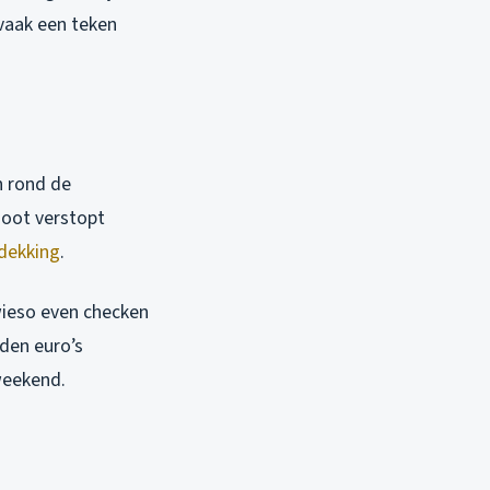
 vaak een teken
n rond de
goot verstopt
dekking
.
owieso even checken
nden euro’s
 weekend.