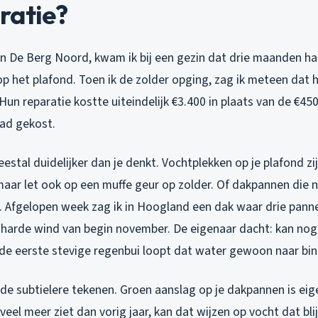
ratie?
in De Berg Noord, kwam ik bij een gezin dat drie maanden 
 op het plafond. Toen ik de zolder opging, zag ik meteen dat 
Hun reparatie kostte uiteindelijk €3.400 in plaats van de €450
ad gekost.
eestal duidelijker dan je denkt. Vochtplekken op je plafond z
aar let ook op een muffe geur op zolder. Of dakpannen die n
t. Afgelopen week zag ik in Hoogland een dak waar drie pan
 harde wind van begin november. De eigenaar dacht: kan nog
 de eerste stevige regenbui loopt dat water gewoon naar bin
de subtielere tekenen. Groen aanslag op je dakpannen is eigen
veel meer ziet dan vorig jaar, kan dat wijzen op vocht dat blij