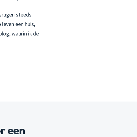
 vragen steeds
 leven een huis,
log, waarin ik de
or een