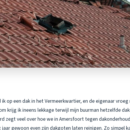
ik op een dak in het Vermeerkwartier, en de eigenaar vroeg 
m krijg ik ineens lekkage terwijl mijn buurman hetzelfde dak
rd zegt veel over hoe we in Amersfoort tegen dakonderhoud 
jaar gewoon even zijn dakgoten laten reinigen. Zo simpel kan