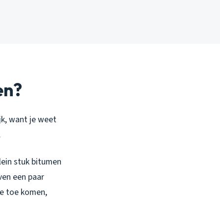
en?
ijk, want je weet
.
lein stuk bitumen
even een paar
je toe komen,