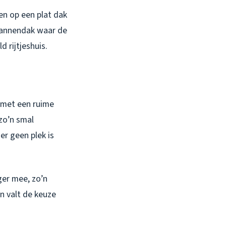
en op een plat dak
 pannendak waar de
 rijtjeshuis.
r met een ruime
 zo’n smal
r geen plek is
ger mee, zo’n
Dan valt de keuze