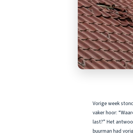
Vorige week stond 
vaker hoor: “Waaro
last?” Het antwoo
buurman had vorig 