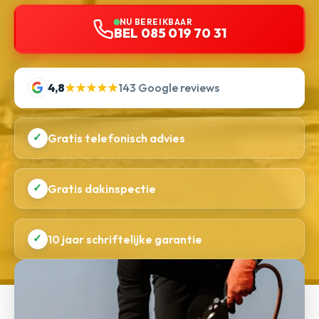
NU BEREIKBAAR
BEL 085 019 70 31
4,8
★★★★★
143 Google reviews
✓
Gratis telefonisch advies
✓
Gratis dakinspectie
✓
10 jaar schriftelijke garantie