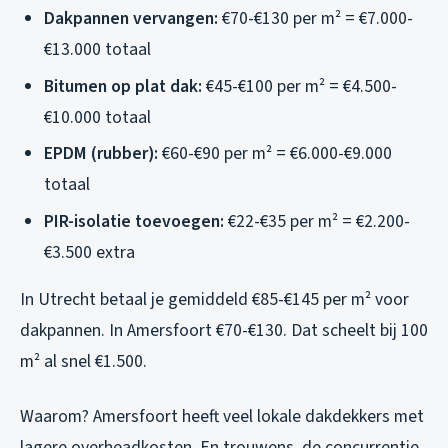
Dakpannen vervangen:
€70-€130 per m² = €7.000-
€13.000 totaal
Bitumen op plat dak:
€45-€100 per m² = €4.500-
€10.000 totaal
EPDM (rubber):
€60-€90 per m² = €6.000-€9.000
totaal
PIR-isolatie toevoegen:
€22-€35 per m² = €2.200-
€3.500 extra
In Utrecht betaal je gemiddeld €85-€145 per m² voor
dakpannen. In Amersfoort €70-€130. Dat scheelt bij 100
m² al snel €1.500.
Waarom? Amersfoort heeft veel lokale dakdekkers met
lagere overheadkosten. En trouwens, de concurrentie