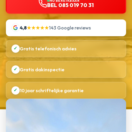
NU BEREIKBAAR
BEL 085 019 70 31
4,8
★★★★★
143 Google reviews
✓
Gratis telefonisch advies
✓
Gratis dakinspectie
✓
10 jaar schriftelijke garantie