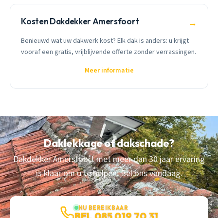
Kosten Dakdekker Amersfoort
→
Benieuwd wat uw dakwerk kost? Elk dak is anders: u krijgt
vooraf een gratis, vrijblijvende offerte zonder verrassingen.
Meer informatie
Daklekkage of dakschade?
Dakdekker Amersfoort met meer dan 30 jaar ervaring
is klaar om u te helpen. Bel ons vandaag.
NU BEREIKBAAR
BEL 085 019 70 31