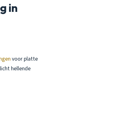
g in
ngen
voor platte
licht hellende