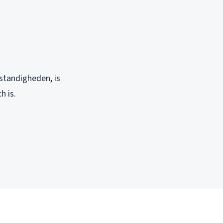
mstandigheden, is
h is.