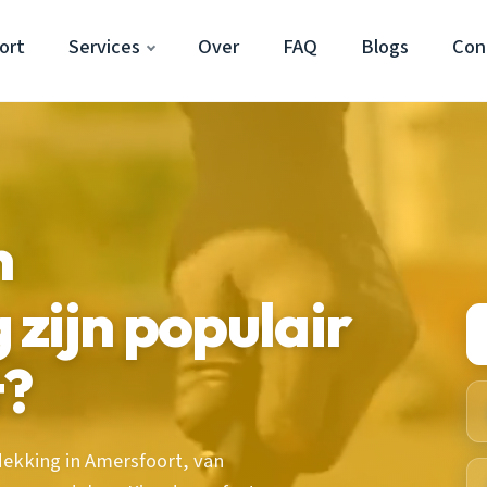
ort
Services
Over
FAQ
Blogs
Con
n
zijn populair
t?
ekking in Amersfoort, van