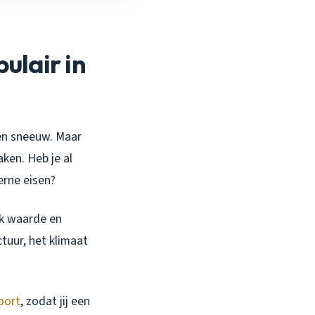
ulair in
 en sneeuw. Maar
ken. Heb je al
erne eisen?
ok waarde en
ctuur, het klimaat
oort
, zodat jij een