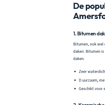
De popul
Amersfo
1. Bitumen da
Bitumen, ook wel 
daken. Bitumen is 
daken.
Zeer waterdich
D uurzaam, met
Geschikt voor 